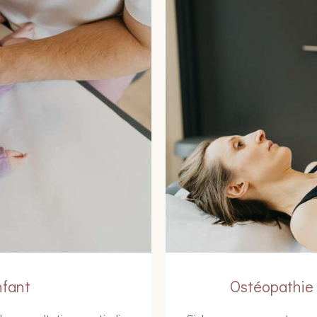
nfant
Ostéopathie