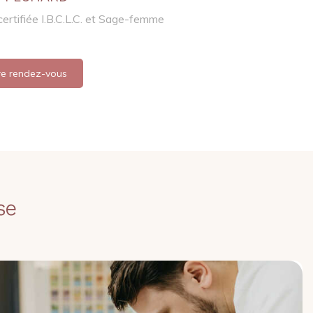
certifiée I.B.C.L.C. et Sage-femme
re rendez-vous
se