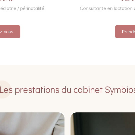
diatrie / périnatalité
Consultante en lactation 
z-vous
Prend
Les prestations du cabinet Symbio