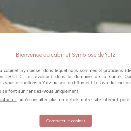
Bienvenue au cabinet Symbiose de Yutz
du cabinet Symbiose, dans lequel nous sommes 3 praticiens (
ion I.B.C.L.C.) et évoluant dans le domaine de la santé. Qu
us vous accueillons à Yutz au sein du bâtiment
Le Two
du lundi au
s se font
sur rendez-vous
uniquement.
ontacter,
ou à consulter plus en détails notre site internet pour 
.
Contacter le cabinet