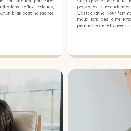
consultation particulier
Si la grossesse est un 
gitations, reflux, coliques,
physiques, l'accoucheme
our
un bilan post-naissance
L'
ostéopathe pour femme
maux lors des différent
permettre de retrouver un